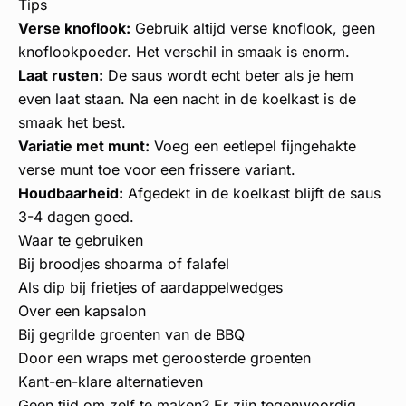
Tips
Verse knoflook:
Gebruik altijd verse knoflook, geen
knoflookpoeder. Het verschil in smaak is enorm.
Laat rusten:
De saus wordt echt beter als je hem
even laat staan. Na een nacht in de koelkast is de
smaak het best.
Variatie met munt:
Voeg een eetlepel fijngehakte
verse munt toe voor een frissere variant.
Houdbaarheid:
Afgedekt in de koelkast blijft de saus
3-4 dagen goed.
Waar te gebruiken
Bij broodjes shoarma of falafel
Als dip bij frietjes of aardappelwedges
Over een kapsalon
Bij gegrilde groenten van de BBQ
Door een wraps met geroosterde groenten
Kant-en-klare alternatieven
Geen tijd om zelf te maken? Er zijn tegenwoordig