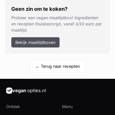
Geen zin om te koken?
Probeer een vegan maaltijdbox! Ingredienten
en recepten thuisbezorgd, vanaf 4,50 euro per
maaltijd.
Bekijk maaltijdboxen
← Terug naar recepten
vegan
opties.nl
Ontdek
Menu