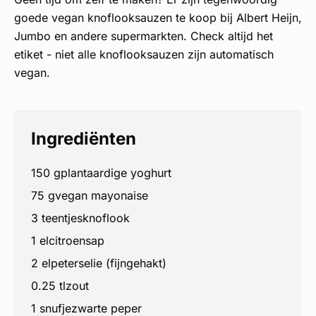
goede vegan knoflooksauzen te koop bij Albert Heijn,
Jumbo en andere supermarkten. Check altijd het
etiket - niet alle knoflooksauzen zijn automatisch
vegan.
Ingrediënten
150 g
plantaardige yoghurt
75 g
vegan mayonaise
3 teentjes
knoflook
1 el
citroensap
2 el
peterselie (fijngehakt)
0.25 tl
zout
1 snufje
zwarte peper