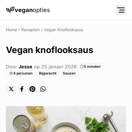
vegan
opties
Menu
Home
Recepten
Vegan Knoflooksaus
Vegan knoflooksaus
Door
Jesse
op
25 januari 2026
5 minuten
4 personen
Bijgerecht
Sauzen
Delen op X (Twitter)
Delen op Facebook
Delen op Pinterest
Delen op WhatsApp