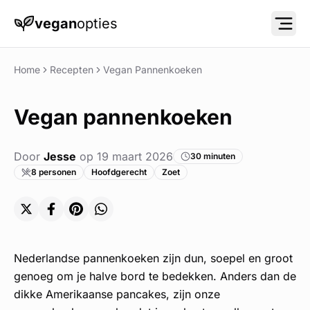
vegan
opties
Menu
Home
Recepten
Vegan Pannenkoeken
Vegan pannenkoeken
Door
Jesse
op
19 maart 2026
30 minuten
8 personen
Hoofdgerecht
Zoet
Delen op X (Twitter)
Delen op Facebook
Delen op Pinterest
Delen op WhatsApp
Nederlandse pannenkoeken zijn dun, soepel en groot
genoeg om je halve bord te bedekken. Anders dan de
dikke Amerikaanse pancakes, zijn onze