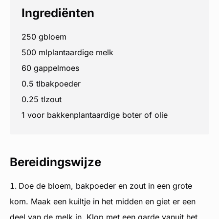
Ingrediënten
250 g
bloem
500 ml
plantaardige melk
60 g
appelmoes
0.5 tl
bakpoeder
0.25 tl
zout
1 voor bakken
plantaardige boter of olie
Bereidingswijze
Doe de bloem, bakpoeder en zout in een grote
kom. Maak een kuiltje in het midden en giet er een
deel van de melk in. Klop met een garde vanuit het